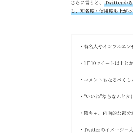
さらに言うと、
Twitte
し、知名度・信用度も上がっ
・有名人やインフルエン
・1日10ツイート以上と
・コメントもなるべくし
・“いいね”ならなんとか
・陰キャ、内向的な部分
・Twitterのイメージ＝