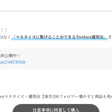
！！！
はなく
「マネタイズに繋げることができるTwitter運用法」
無料公開中
！
/igmZwkTRUxk
tterマネタイズ・運用法【毎月200フォロワー増やすと商品も売れる
注意事項に同意して購入