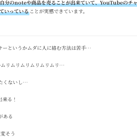
rから自分のnoteや商品を売ることが出来ていて、YouTube
ていっている
ことが実感できています。
サーというかムダに人に絡む方法は苦手…
かムリムリムリムリムリムリ…
たくないし…
出来る！
がある
大変そう